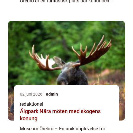
Örebro är en fantastisk plats där kultur och
historia från staden och regionen samlas
och visas upp på ett spännande och lärorikt
...
02 juni 2026
admin
redaktionel
Älgpark Nära möten med skogens
konung
Museum Örebro – En unik upplevelse för