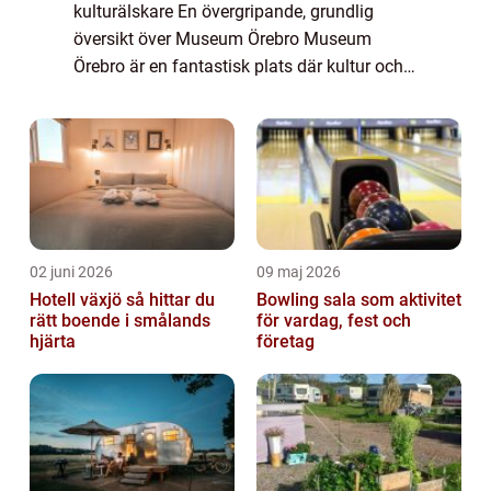
kulturälskare En övergripande, grundlig
översikt över Museum Örebro Museum
Örebro är en fantastisk plats där kultur och
historia från staden och regionen samlas
och visas upp på ett spännande och lärorikt
...
02 juni 2026
09 maj 2026
Hotell växjö så hittar du
Bowling sala som aktivitet
rätt boende i smålands
för vardag, fest och
hjärta
företag