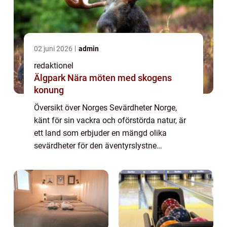
02 juni 2026
admin
redaktionel
Älgpark Nära möten med skogens
konung
Översikt över Norges Sevärdheter Norge,
känt för sin vackra och oförstörda natur, är
ett land som erbjuder en mängd olika
sevärdheter för den äventyrslystne
resenären. Från imponerande fjordar till
hisnande bergstoppar och historiska
stadskärnor, har...