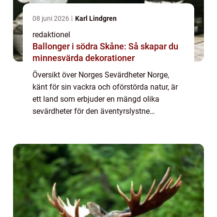
08 juni 2026
Karl Lindgren
redaktionel
Ballonger i södra Skåne: Så skapar du
minnesvärda dekorationer
Översikt över Norges Sevärdheter Norge,
känt för sin vackra och oförstörda natur, är
ett land som erbjuder en mängd olika
sevärdheter för den äventyrslystne
resenären. Från imponerande fjordar till
hisnande bergstoppar och historiska
stadskärnor, har...