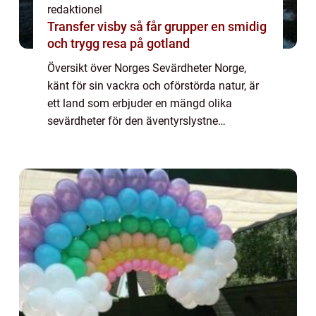
redaktionel
Transfer visby så får grupper en smidig
och trygg resa på gotland
Översikt över Norges Sevärdheter Norge,
känt för sin vackra och oförstörda natur, är
ett land som erbjuder en mängd olika
sevärdheter för den äventyrslystne
resenären. Från imponerande fjordar till
hisnande bergstoppar och historiska
stadskärnor, har...