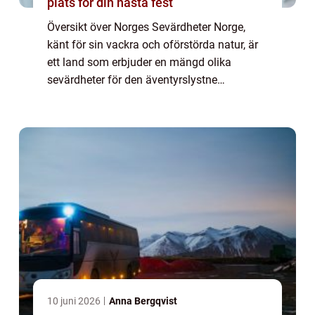
plats för din nästa fest
Översikt över Norges Sevärdheter Norge,
känt för sin vackra och oförstörda natur, är
ett land som erbjuder en mängd olika
sevärdheter för den äventyrslystne
resenären. Från imponerande fjordar till
hisnande bergstoppar och historiska
stadskärnor, har...
10 juni 2026
Anna Bergqvist