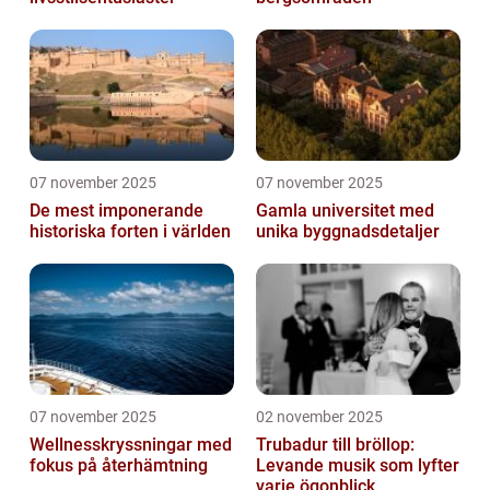
07 november 2025
07 november 2025
De mest imponerande
Gamla universitet med
historiska forten i världen
unika byggnadsdetaljer
07 november 2025
02 november 2025
Wellnesskryssningar med
Trubadur till bröllop:
fokus på återhämtning
Levande musik som lyfter
varje ögonblick