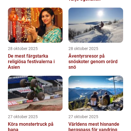
28 oktober 2025
28 oktober 2025
De mest färgstarka
Äventyrsresor på
religiösa festivalerna i
snöskoter genom orörd
Asien
snö
27 oktober 2025
27 oktober 2025
Köra monstertruck på
Världens mest hisnande
bana
bergspass för vandring