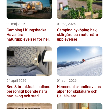
09 maj 2026
01 maj 2026
Camping i Kungsbacka:
Camping nyköping hav,
Havsnära
skärgård och naturnära
naturupplevelser för hela
upplevelser
familjen
04 april 2026
01 april 2026
Bed & breakfast i halland
Hemsedal skandinaviens
personligt boende nära
alper för skidåkare och
hav, skog och stad
fjällälskare