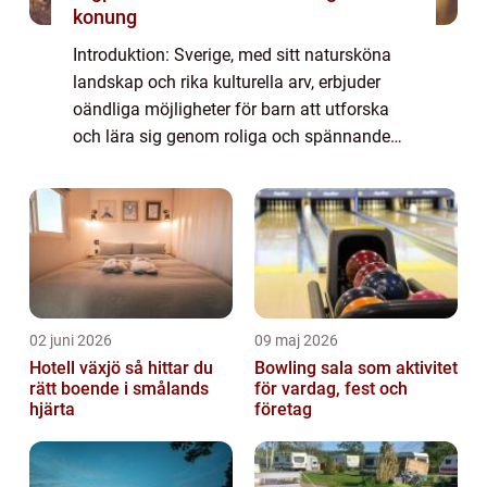
konung
Introduktion: Sverige, med sitt natursköna
landskap och rika kulturella arv, erbjuder
oändliga möjligheter för barn att utforska
och lära sig genom roliga och spännande
upplevelser. Från äventyrs- och temaparker
till naturreservat och historiska plat...
02 juni 2026
09 maj 2026
Hotell växjö så hittar du
Bowling sala som aktivitet
rätt boende i smålands
för vardag, fest och
hjärta
företag