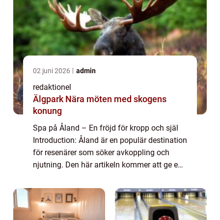
02 juni 2026
admin
redaktionel
Älgpark Nära möten med skogens
konung
Spa på Åland – En fröjd för kropp och själ
Introduction: Åland är en populär destination
för resenärer som söker avkoppling och
njutning. Den här artikeln kommer att ge en
grundlig översikt av spa på Åland och
presentera olika typer av spa-uppl...